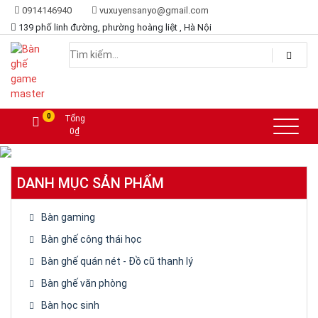
0914146940
vuxuyensanyo@gmail.com
139 phố linh đường, phường hoàng liệt , Hà Nội
Lựa chọn hoàn hảo dành cho game thủ
Bàn ghế game master
0
Tổng
0
₫
DANH MỤC SẢN PHẨM
Bàn gaming
Bàn ghế công thái học
Bàn ghế quán nét - Đồ cũ thanh lý
Bàn ghế văn phòng
Bàn học sinh