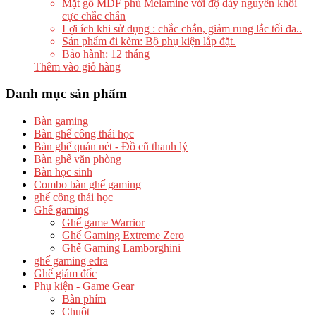
Mặt gỗ MDF phủ Melamine với độ dày nguyên khối
cực chắc chắn
Lợi ích khi sử dụng : chắc chắn, giảm rung lắc tối đa..
Sản phẩm đi kèm: Bộ phụ kiện lắp đặt.
Bảo hành: 12 tháng
Thêm vào giỏ hàng
Danh mục sản phẩm
Bàn gaming
Bàn ghế công thái học
Bàn ghế quán nét - Đồ cũ thanh lý
Bàn ghế văn phòng
Bàn học sinh
Combo bàn ghế gaming
ghế công thái học
Ghế gaming
Ghế game Warrior
Ghế Gaming Extreme Zero
Ghế Gaming Lamborghini
ghế gaming edra
Ghế giám đốc
Phụ kiện - Game Gear
Bàn phím
Chuột