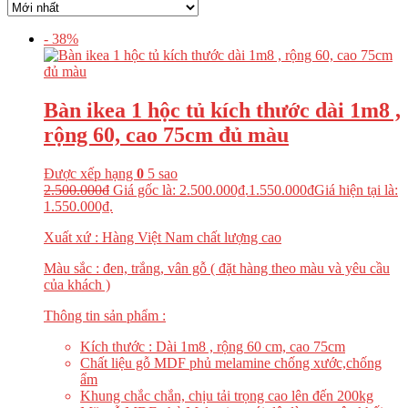
- 38%
Bàn ikea 1 hộc tủ kích thước dài 1m8 ,
rộng 60, cao 75cm đủ màu
Được xếp hạng
0
5 sao
2.500.000
₫
Giá gốc là: 2.500.000₫.
1.550.000
₫
Giá hiện tại là:
1.550.000₫.
Xuất xứ : Hàng Việt Nam chất lượng cao
Màu sắc : đen, trắng, vân gỗ ( đặt hàng theo màu và yêu cầu
của khách )
Thông tin sản phẩm :
Kích thước : Dài 1m8 , rộng 60 cm, cao 75cm
Chất liệu gỗ MDF phủ melamine chống xước,chống
ẩm
Khung chắc chắn, chịu tải trọng cao lên đến 200kg