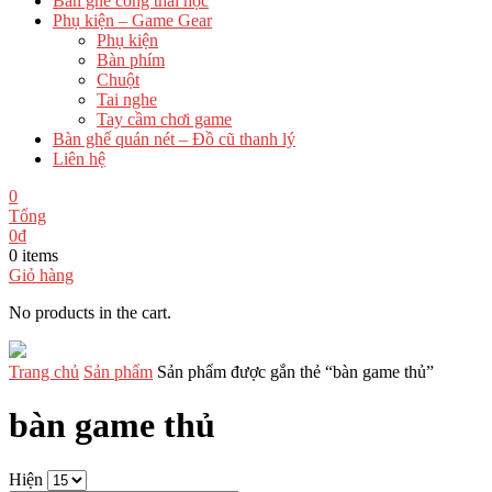
Bàn ghế công thái học
Phụ kiện – Game Gear
Phụ kiện
Bàn phím
Chuột
Tai nghe
Tay cầm chơi game
Bàn ghế quán nét – Đồ cũ thanh lý
Liên hệ
0
Tổng
0
₫
0 items
Giỏ hàng
No products in the cart.
Trang chủ
Sản phẩm
Sản phẩm được gắn thẻ “bàn game thủ”
bàn game thủ
Hiện