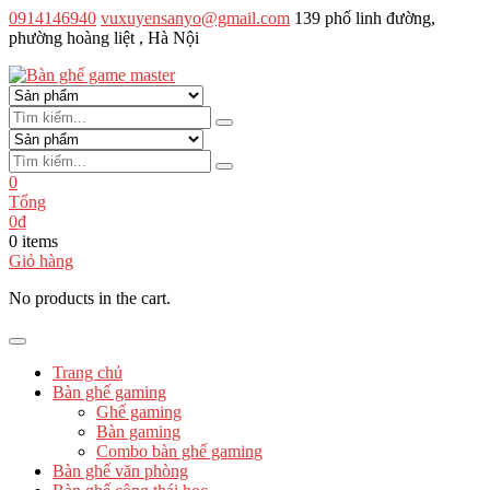
0914146940
vuxuyensanyo@gmail.com
139 phố linh đường,
phường hoàng liệt , Hà Nội
Bàn ghế game master
Lựa chọn hoàn hảo dành cho game thủ
0
Tổng
0
₫
0 items
Giỏ hàng
No products in the cart.
Trang chủ
Bàn ghế gaming
Ghế gaming
Bàn gaming
Combo bàn ghế gaming
Bàn ghế văn phòng