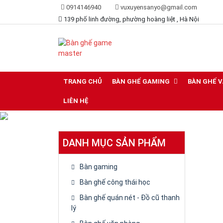
0914146940
vuxuyensanyo@gmail.com
139 phố linh đường, phường hoàng liệt , Hà Nội
Lựa chọn hoàn hảo dành cho game thủ
Bàn ghế game master
TRANG CHỦ
BÀN GHẾ GAMING
BÀN GHẾ 
LIÊN HỆ
DANH MỤC SẢN PHẨM
Bàn gaming
Bàn ghế công thái học
Bàn ghế quán nét - Đồ cũ thanh
lý