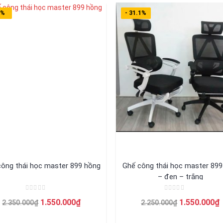
4%
- 31.1%
công thái học master 899 hồng
Ghế công thái học master 89
– đen – trắng
Được
Được
Giá
Giá
Giá
1.550.000
₫
1.550.000
₫
2.350.000
₫
2.250.000
₫
xếp
xếp
hạng
hạng
gốc
hiện
gốc
0
0
5
5