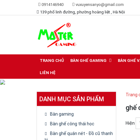
0914146940
vuxuyensanyo@gmail.com
139 phố linh đường, phường hoàng liệt , Hà Nội
Lựa chọn hoàn hảo dành cho game thủ
Bàn ghế game master
TRANG CHỦ
BÀN GHẾ GAMING
BÀN GHẾ 
LIÊN HỆ
Trang 
DANH MỤC SẢN PHẨM
ghế 
Bàn gaming
Hiện
Bàn ghế công thái học
Bàn ghế quán nét - Đồ cũ thanh
lý