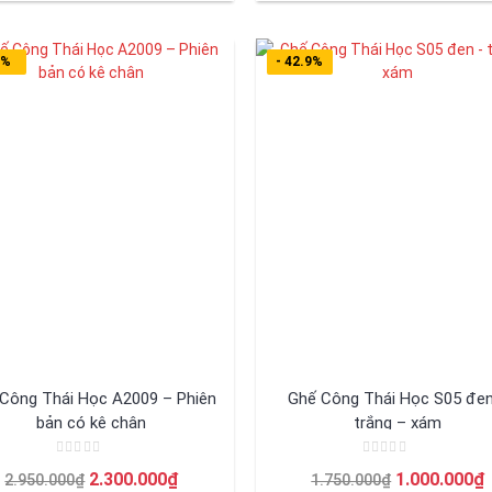
là:
tại
là:
t
sao
sao
2.350.000₫.
là:
2.250.000₫.
l
1.550.000₫.
1
2%
- 42.9%
Công Thái Học A2009 – Phiên
Ghế Công Thái Học S05 đen
bản có kê chân
trắng – xám
Được
Được
Giá
Giá
Giá
2.300.000
₫
1.000.000
₫
2.950.000
₫
1.750.000
₫
xếp
xếp