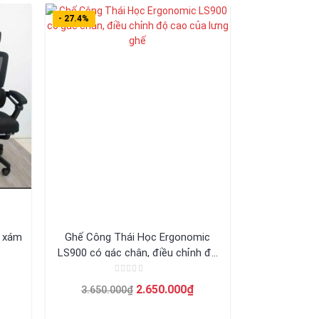
- 27.4%
9 xám
Ghế Công Thái Học Ergonomic
LS900 có gác chân, điều chỉnh độ
cao của lưng ghế
Được
Giá
Giá
Giá
2.650.000
₫
3.650.000
₫
xếp
hạng
hiện
gốc
hiện
0
5