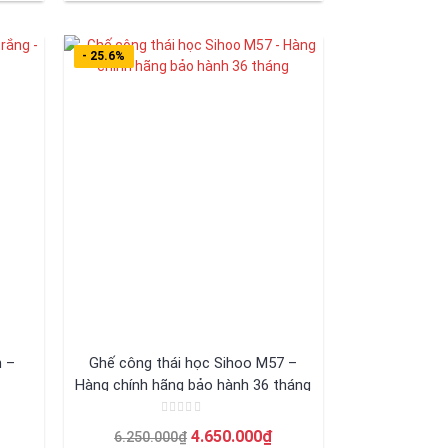
ại
là:
tại
sao
à:
3.650.000₫.
là:
.550.000₫.
2.650.000₫.
- 25.6%
 –
Ghế công thái học Sihoo M57 –
Hàng chính hãng bảo hành 36 tháng
Được
Giá
Giá
Giá
4.650.000
₫
6.250.000
₫
xếp