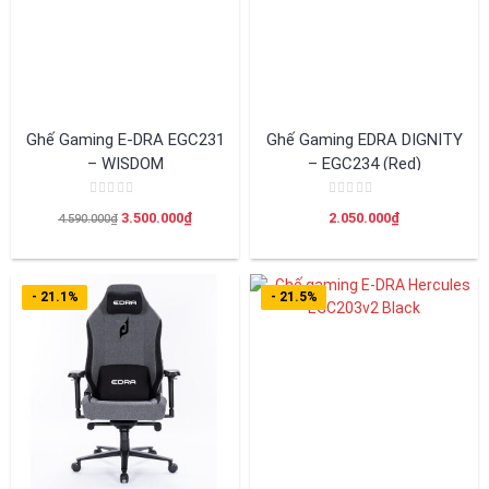
Ghế Gaming E-DRA EGC231
Ghế Gaming EDRA DIGNITY
– WISDOM
– EGC234 (Red)
Được
Được
Giá
Giá
3.500.000
₫
2.050.000
₫
4.590.000
₫
xếp
xếp
hạng
hạng
gốc
hiện
0
0
là:
tại
5
5
sao
sao
4.590.000₫.
là:
- 21.1%
- 21.5%
3.500.000₫.