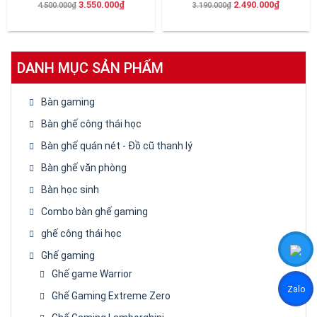
Giá
Giá
Giá
Giá
3.550.000
₫
2.490.000
₫
4.500.000
₫
3.190.000
₫
xếp
xếp
hạng
hạng
gốc
hiện
gốc
hiện
0
0
là:
tại
là:
tại
5
5
sao
sao
4.500.000₫.
là:
3.190.000₫.
là:
3.550.000₫.
2.490.00
DANH MỤC SẢN PHẨM
Bàn gaming
Bàn ghế công thái học
Bàn ghế quán nét - Đồ cũ thanh lý
Bàn ghế văn phòng
Bàn học sinh
Combo bàn ghế gaming
ghế công thái học
Ghế gaming
Ghế game Warrior
Zalo
Ghế Gaming Extreme Zero