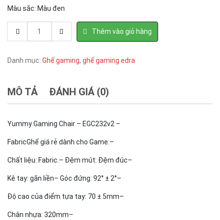
Màu sắc: Màu đen
Ghế
Thêm vào giỏ hàng
game
EDRA
YUMMY
Danh mục:
Ghế gaming
,
ghế gaming edra
-
EGC232v2
Fabric
MÔ TẢ
ĐÁNH GIÁ (0)
quantity
Yummy Gaming Chair – EGC232v2 –
Fabric
Ghế giá rẻ dành cho Game:
–
Chất liệu: Fabric.
– Đệm mút: Đệm đúc
–
Kê tay: gắn liền
– Góc đứng: 92° ± 2°
–
Độ cao của điểm tựa tay: 70 ± 5mm
–
Chân nhựa: 320mm
–