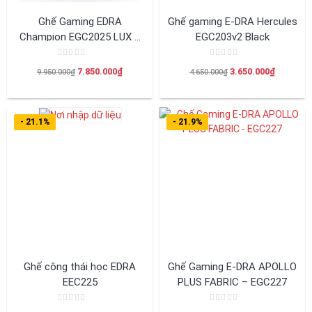
Ghế Gaming EDRA
Ghế gaming E-DRA Hercules
Champion EGC2025 LUX –
EGC203v2 Black
FORTUNE
Được
Được
Giá
Giá
Giá
Giá
7.850.000
₫
3.650.000
₫
9.950.000
₫
4.650.000
₫
xếp
xếp
hạng
hạng
gốc
hiện
gốc
hiện
0
0
là:
tại
là:
tại
5
5
sao
sao
9.950.000₫.
là:
4.650.000₫.
là:
- 21.1%
- 21.9%
7.850.000₫.
3.650.00
Ghế công thái học EDRA
Ghế Gaming E-DRA APOLLO
EEC225
PLUS FABRIC – EGC227
Được
Được