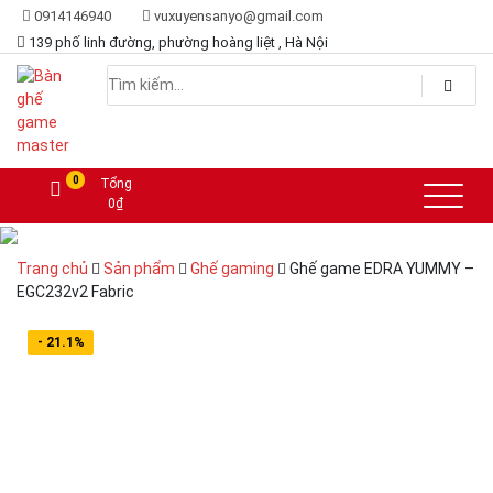
0914146940
vuxuyensanyo@gmail.com
139 phố linh đường, phường hoàng liệt , Hà Nội
Lựa chọn hoàn hảo dành cho game thủ
Bàn ghế game master
0
Tổng
0
₫
Trang chủ
Sản phẩm
Ghế gaming
Ghế game EDRA YUMMY –
EGC232v2 Fabric
- 21.1%