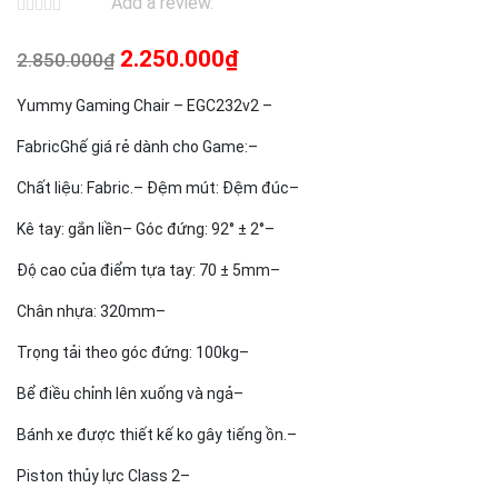
Add a review.
Giá
Giá
2.250.000
₫
2.850.000
₫
gốc
hiện
Yummy Gaming Chair – EGC232v2 –
là:
tại
Fabric
Ghế giá rẻ dành cho Game:
–
2.850.000₫.
là:
Chất liệu: Fabric.
– Đệm mút: Đệm đúc
–
2.250.000₫.
Kê tay: gắn liền
– Góc đứng: 92° ± 2°
–
Độ cao của điểm tựa tay: 70 ± 5mm
–
Chân nhựa: 320mm
–
Trọng tải theo góc đứng: 100kg
–
Bể điều chỉnh lên xuống và ngả
–
Bánh xe được thiết kế ko gây tiếng ồn.
–
Piston thủy lực Class 2
–